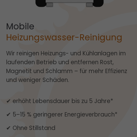
Drop us a line
info@yourdomain.com
About us
Mobile
Heizungswasser-Reinigung
Lorem ipsum dolor sit amet, consectetuer
adipiscing elit.
Wir reinigen Heizungs- und Kühlanlagen im
Aenean commodo ligula eget dolor. Aenean
laufenden Betrieb und entfernen Rost,
massa. Cum sociis natoque penatibus et
magnis dis parturient montes, nascetur
Magnetit und Schlamm – für mehr Effizienz
ridiculus mus. Donec quam felis, ultricies nec.
und weniger Schäden.
✔ erhöht Lebensdauer bis zu 5 Jahre*
✔ 5–15 % geringerer Energieverbrauch*
✔ Ohne Stillstand