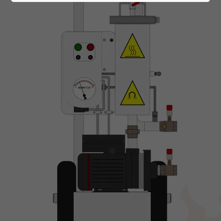
24h
/ 365days
We offer support for our customers
Mon - Fri 8:00am - 5:00pm
(GMT +1)
Get in touch
Cybersteel Inc.
376-293 City Road, Suite 600
San Francisco, CA 94102
Have any questions?
+44 1234 567 890