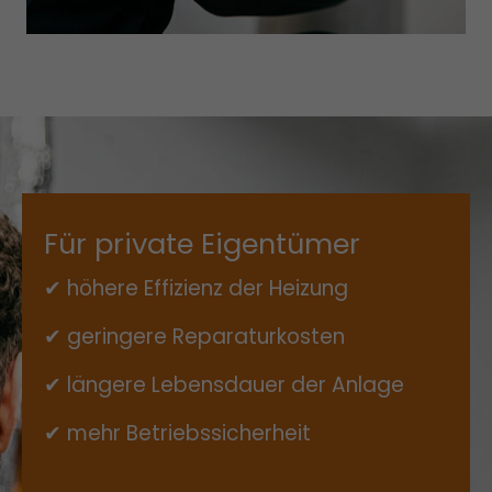
Für private Eigentümer
✔ höhere Effizienz der Heizung
✔ geringere Reparaturkosten
✔ längere Lebensdauer der Anlage
✔ mehr Betriebssicherheit