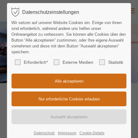
MENU
Datenschutzeinstellungen
Login
Wir setzen auf unserer Website Cookies ein. Einige von ihnen
Benutzername
sind erforderlich, während andere uns helfen unser
Onlineangebot zu verbessern. Sie können alle Cookies über den
Button “Alle akzeptieren” zustimmen, oder Ihre eigene Auswahl
vornehmen und diese mit dem Button “Auswahl akzeptieren”
speichern.
Passwort
Erforderlich*
Externe Medien
Statistik
Anmelden
Register
|
Lost your password?
Support
Lorem ipsum dolor sit amet:
Datenschutz
Impressum
Cookie-Details